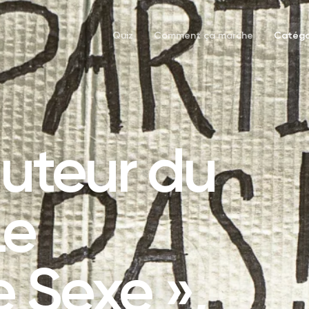
Quiz
Comment ça marche
Catégo
auteur du
Le
 Sexe »,