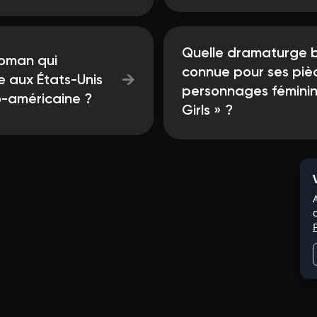
Quelle dramaturge b
roman qui
connue pour ses piè
→
e aux États-Unis
personnages féminin
o-américaine ?
Girls » ?