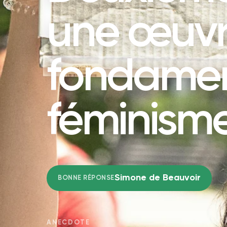
une œuv
fondamen
féminism
Simone de Beauvoir
BONNE RÉPONSE
ANECDOTE