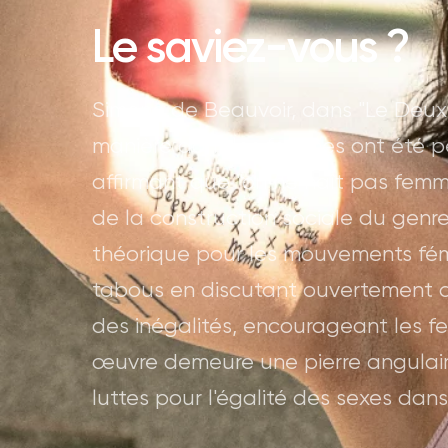
Le saviez-vous ?
Simone de Beauvoir, dans "Le Deuxi
manière dont les femmes ont été pe
affirmant que "on ne naît pas femm
de la construction sociale du genre
théorique pour les mouvements fémin
tabous en discutant ouvertement de
des inégalités, encourageant les fe
œuvre demeure une pierre angulaire
luttes pour l'égalité des sexes dans