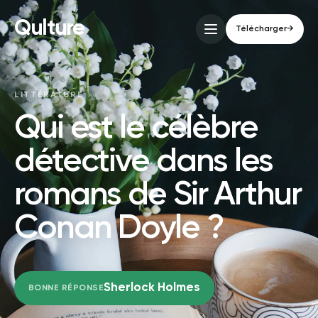
Qulture
Télécharger
→
LITTÉRATURE
Qui est le célèbre
détective dans les
romans de Sir Arthur
Conan Doyle ?
Sherlock Holmes
BONNE RÉPONSE