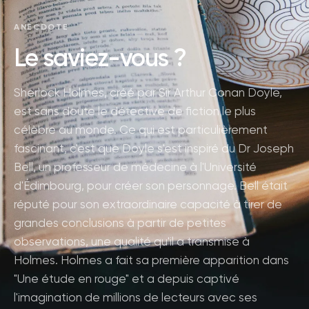
ANECDOTE
Le saviez-vous ?
Sherlock Holmes, créé par Sir Arthur Conan Doyle,
est sans doute le détective de fiction le plus
célèbre au monde. Ce qui est particulièrement
fascinant, c'est que Doyle s'est inspiré du Dr Joseph
Bell, un professeur de médecine à l'Université
d'Édimbourg, pour créer son personnage. Bell était
réputé pour son extraordinaire capacité à tirer de
grandes conclusions à partir de petites
observations, une qualité qu'il a transmise à
Holmes. Holmes a fait sa première apparition dans
"Une étude en rouge" et a depuis captivé
l'imagination de millions de lecteurs avec ses