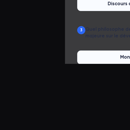
Discours
Quel philosophe des
3
majeure sur le dé
Mon
Jean-Jac