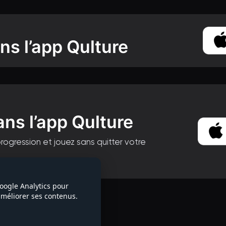
ns l’app Qulture
ans l’app Qulture
progression et jouez sans quitter votre
la série
Google Analytics pour
 améliorer ses contenus.