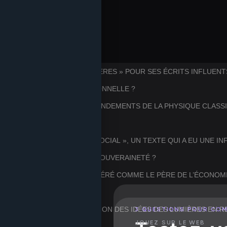
 « PÈRE DE L’ÂGE DES LUMIÈRES » POUR SES ÉCRITS INFLUEN
CONTRE L’AUTORITÉ TRADITIONNELLE ?
AAC NEWTON A POSÉ LES FONDEMENTS DE LA PHYSIQUE CLASS
MIÈRES ?
S A ÉCRIT « LE CONTRAT SOCIAL », UN TEXTE QUI A EU UNE I
S DE DÉMOCRATIE ET DE SOUVERAINETÉ ?
ISTE ÉCOSSAIS EST CONSIDÉRÉ COMME LE PÈRE DE L’ÉCONOM
ATIONS » ?
IÈCLE A FACILITÉ LA DIFFUSION DES IDÉES DES LUMIÈRES EN 
3 QUESTIONS POUR CO
JOUEZ SUR LE WEB
C ?