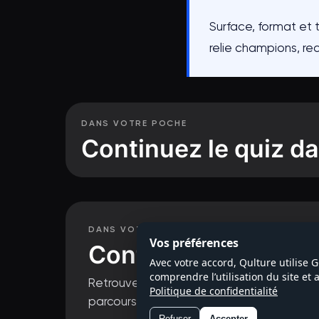
Surface, format et 
relie champions, re
DANS VOTRE POCHE
Continuez le quiz da
Questions de 
DANS VOTRE POCHE
Vos préférences
Continuez le quiz d
Avec votre accord, Qulture utilise 
comprendre l’utilisation du site et
Retrouvez toutes les séries, suivez votre 
Politique de confidentialité
parcours.
Refuser
Accepter