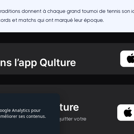
traditions donnent à chaque grand tournoi de tennis son id
cords et matchs qui ont marqué leur époque.
ns l’app Qulture
la série
ans l’app Qulture
Google Analytics pour
 améliorer ses contenus.
progression et jouez sans quitter votre