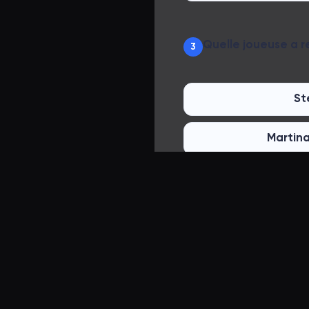
Quelle joueuse a r
3
St
Martina