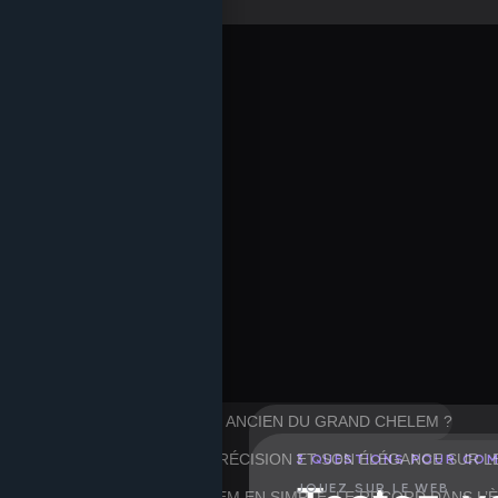
 CONNU POUR ÊTRE LE PLUS ANCIEN DU GRAND CHELEM ?
« LE MAESTRO » POUR SA PRÉCISION ET SON ÉLÉGANCE SUR L
3 QUESTIONS POUR CO
JOUEZ SUR LE WEB
23 TITRES DU GRAND CHELEM EN SIMPLE, LE RECORD DANS L’