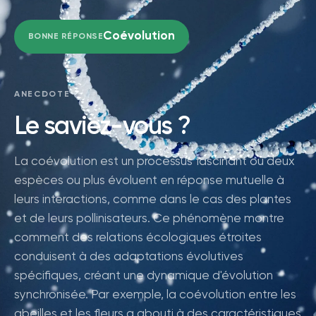
Coévolution
BONNE RÉPONSE
ANECDOTE
Le saviez-vous ?
La coévolution est un processus fascinant où deux
espèces ou plus évoluent en réponse mutuelle à
leurs interactions, comme dans le cas des plantes
et de leurs pollinisateurs. Ce phénomène montre
comment des relations écologiques étroites
conduisent à des adaptations évolutives
spécifiques, créant une dynamique d'évolution
synchronisée. Par exemple, la coévolution entre les
abeilles et les fleurs a abouti à des caractéristiques