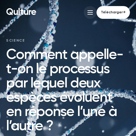
Qulture
Télécharger
→
SCIENCE
Comment appelle-
t-on le processus
par lequel deux
espèces évoluent
en réponse l’une à
l’autre ?