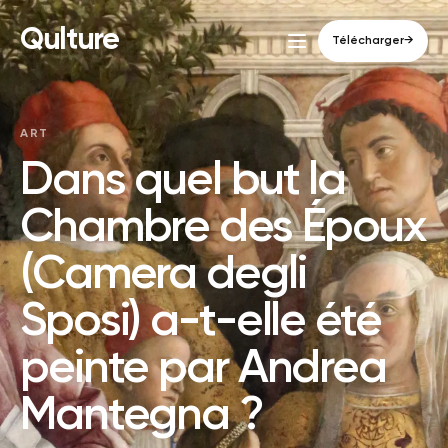
Qulture
Télécharger
→
ART
Dans quel but la
Chambre des Époux
(Camera degli
Sposi) a-t-elle été
peinte par Andrea
Mantegna ?