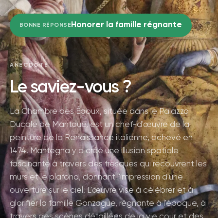
Honorer la famille régnante
BONNE RÉPONSE
ANECDOTE
Le saviez-vous ?
La Chambre des Époux, située dans le Palazzo
Ducale de Mantoue, est un chef-d'œuvre de la
peinture de la Renaissance italienne, achevé en
1474. Mantegna y a créé une illusion spatiale
fascinante à travers des fresques qui recouvrent les
murs et le plafond, donnant l'impression d'une
ouverture sur le ciel. L'œuvre vise à célébrer et à
glorifier la famille Gonzague, régnante à l'époque, à
travers des scènes détaillées de la vie cour et des