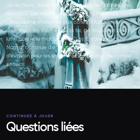
de lecteurs, devenant un classique de la littérature
jeunesse. Les aventures des enfants Pevensie dans
ce royaume enchanté, aux côtés d'Aslan le lion,
soulignent les thèmes de la foi, de l'espoir et de la
lutte contre le mal. La série "Les Chroniques de
Narnia" continue d'être une source d'inspiration et
d'évasion pour les enfants et les adultes du monde
entier.
CONTINUEZ À JOUER
Questions liées