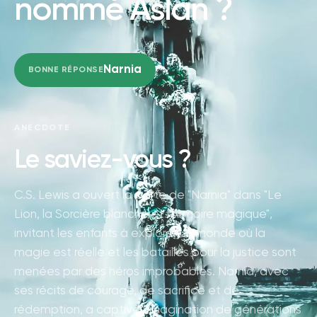
nommé Aslan ?
Narnia
BONNE RÉPONSE
ANECDOTE
Le saviez-vous ?
C.S. Lewis a ouvert la porte de "Narnia" dans "Le
Lion, la Sorcière blanche et l'Armoire magique",
invitant les enfants à explorer un monde où la
magie est réelle et les batailles pour la justice sont
menées par des héros improbables. Narnia, avec
ses récits de courage, de sacrifice et de
rédemption, a captivé l'imagination de générations