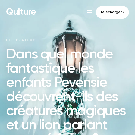
Qulture
Télécharger
→
LITTÉRATURE
Dans quel monde
fantastique les
enfants Pevensie
découvrent-ils des
créatures magiques
et un lion parlant