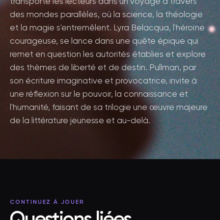
transporte les lecteurs dans un voyage à travers
des mondes parallèles, où la science, la théologie
et la magie s'entremêlent. Lyra Belacqua, l'héroïne
courageuse, se lance dans une quête épique qui
remet en question les autorités établies et explore
des thèmes de liberté et de destin. Pullman, par
son écriture imaginative et provocatrice, invite à
une réflexion sur le pouvoir, la connaissance et
l'humanité, faisant de sa trilogie une œuvre majeure
de la littérature jeunesse et au-delà.
CONTINUEZ À JOUER