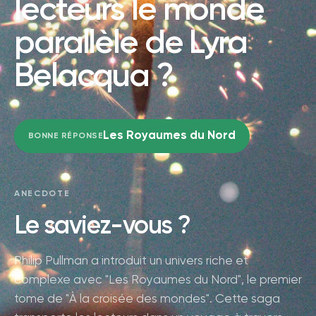
lecteurs le monde
parallèle de Lyra
Belacqua ?
Les Royaumes du Nord
BONNE RÉPONSE
ANECDOTE
Le saviez-vous ?
Philip Pullman a introduit un univers riche et
complexe avec "Les Royaumes du Nord", le premier
tome de "À la croisée des mondes". Cette saga