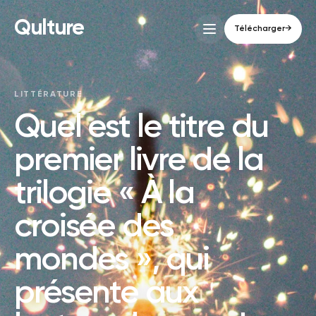
Qulture
Télécharger
→
LITTÉRATURE
Quel est le titre du
premier livre de la
trilogie « À la
croisée des
mondes », qui
présente aux