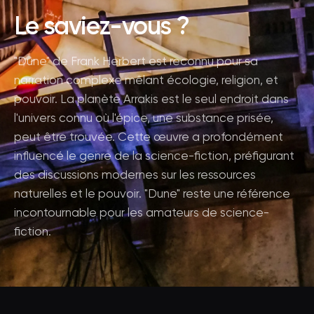
Le saviez-vous ?
"Dune" de Frank Herbert est reconnu pour sa
narration complexe mêlant écologie, religion, et
pouvoir. La planète Arrakis est le seul endroit dans
l'univers connu où l'épice, une substance prisée,
peut être trouvée. Cette œuvre a profondément
influencé le genre de la science-fiction, préfigurant
des discussions modernes sur les ressources
naturelles et le pouvoir. "Dune" reste une référence
incontournable pour les amateurs de science-
fiction.