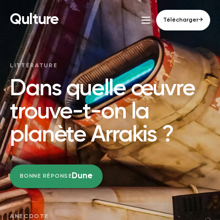
Qulture
Télécharger
→
LITTÉRATURE
Dans quelle œuvre
trouve-t-on la
planète Arrakis ?
Dune
BONNE RÉPONSE
ANECDOTE