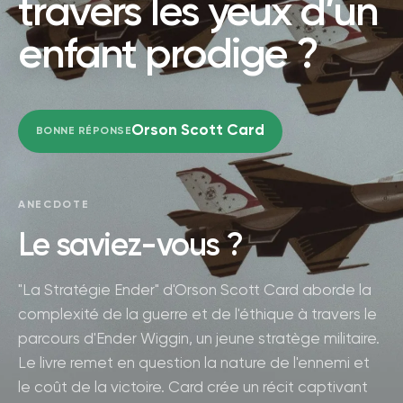
travers les yeux d’un
enfant prodige ?
Orson Scott Card
BONNE RÉPONSE
ANECDOTE
Le saviez-vous ?
"La Stratégie Ender" d'Orson Scott Card aborde la
complexité de la guerre et de l'éthique à travers le
parcours d'Ender Wiggin, un jeune stratège militaire.
Le livre remet en question la nature de l'ennemi et
le coût de la victoire. Card crée un récit captivant