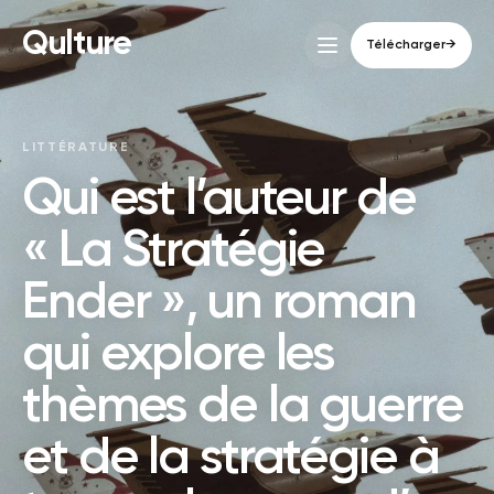
Qulture
Télécharger
→
LITTÉRATURE
Qui est l’auteur de
« La Stratégie
Ender », un roman
qui explore les
thèmes de la guerre
et de la stratégie à