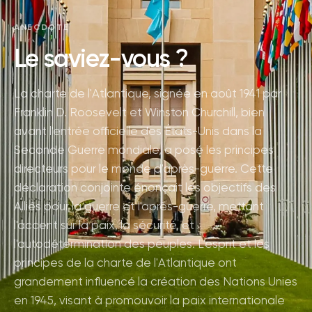
ANECDOTE
Le saviez-vous ?
La charte de l'Atlantique, signée en août 1941 par
Franklin D. Roosevelt et Winston Churchill, bien
avant l'entrée officielle des États-Unis dans la
Seconde Guerre mondiale, a posé les principes
directeurs pour le monde d'après-guerre. Cette
déclaration conjointe énonçait les objectifs des
Alliés pour la guerre et l'après-guerre, mettant
l'accent sur la paix, la sécurité, et
l'autodétermination des peuples. L'esprit et les
principes de la charte de l'Atlantique ont
grandement influencé la création des Nations Unies
en 1945, visant à promouvoir la paix internationale