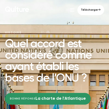
Qulture
Télécharger
→
HISTOIRE
Quel accord est
considéré comme
ayant établi les
bases de l’ONU ?
La charte de l'Atlantique
BONNE RÉPONSE