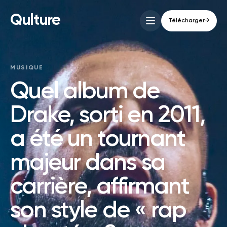
Qulture
Télécharger
→
MUSIQUE
Quel album de
Drake, sorti en 2011,
a été un tournant
majeur dans sa
carrière, affirmant
son style de « rap