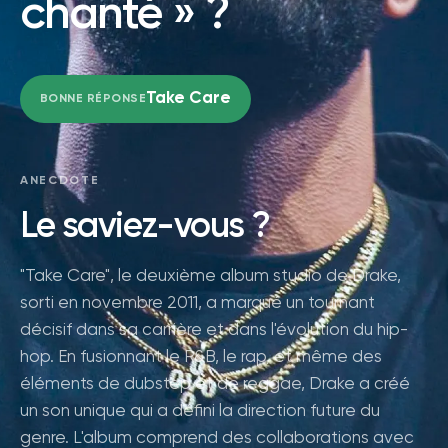
chanté » ?
Take Care
BONNE RÉPONSE
ANECDOTE
Le saviez-vous ?
"Take Care", le deuxième album studio de Drake,
sorti en novembre 2011, a marqué un tournant
décisif dans sa carrière et dans l'évolution du hip-
hop. En fusionnant le R&B, le rap, et même des
éléments de dubstep et de reggae, Drake a créé
un son unique qui a défini la direction future du
genre. L'album comprend des collaborations avec