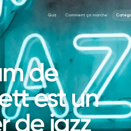
Quiz
Comment ça marche
Catégo
um de
ett est un
r de jazz