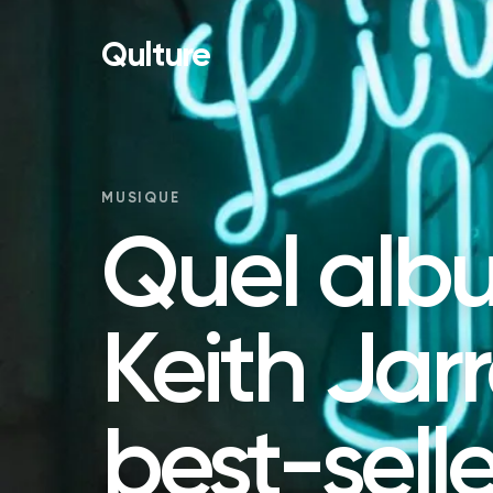
Qulture
MUSIQUE
Quel alb
Keith Jarr
best-selle