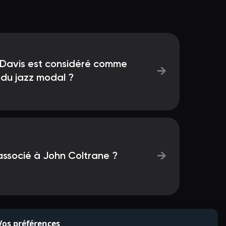
 Davis est considéré comme
→
 du jazz modal ?
→
associé à John Coltrane ?
Vos préférences