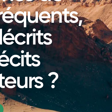
réquents,
écrits
écits
teurs ?