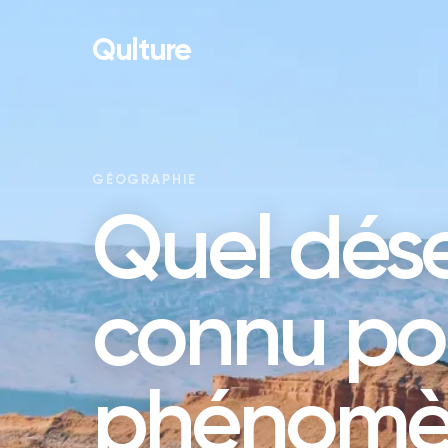
Qulture
GÉOGRAPHIE
Quel dése
connu po
phénomè