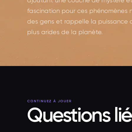
ajoutant une couche de mystère et
fascination pour ces phénomènes na
des gens et rappelle la puissance d
plus arides de la planète.
CONTINUEZ À JOUER
Questions li