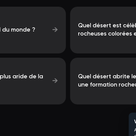
Quel désert est célè
→
d du monde ?
rocheuses colorées e
plus aride de la
Quel désert abrite l
→
une formation rocheu