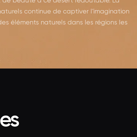
 de beauté à ce désert redoutable. La
turels continue de captiver l'imagination
es éléments naturels dans les régions les
ées