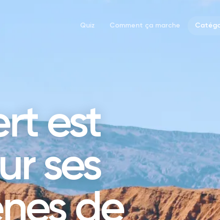
Quiz
Comment ça marche
Catégo
rt est
ur ses
nes de