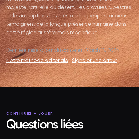
majesté naturelle du désert. Les gravures rupestres
et les inscriptions laissées par les peuples anciens
témoignent de la longue présence humaine dans
cette région austère mais magnifique.
Dernière mise à jour du contenu · March 19, 2024
Notre méthode éditoriale
·
Signaler une erreur
CONTINUEZ À JOUER
Questions liées