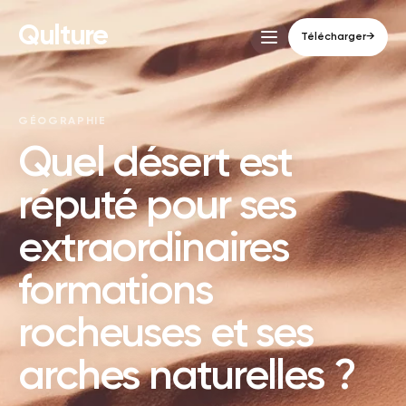
Qulture
Télécharger
→
GÉOGRAPHIE
Quel désert est
réputé pour ses
extraordinaires
formations
rocheuses et ses
arches naturelles ?