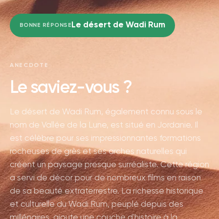
Le désert de Wadi Rum
BONNE RÉPONSE
ANECDOTE
Le saviez-vous ?
Le désert de Wadi Rum, également connu sous le
nom de Vallée de la Lune, est situé en Jordanie. Il
est célèbre pour ses impressionnantes formations
rocheuses de grès et ses arches naturelles qui
créent un paysage presque surréaliste. Cette région
a servi de décor pour de nombreux films en raison
de sa beauté extraterrestre. La richesse historique
et culturelle du Wadi Rum, peuplé depuis des
millénaires, ajoute une couche d'histoire à la