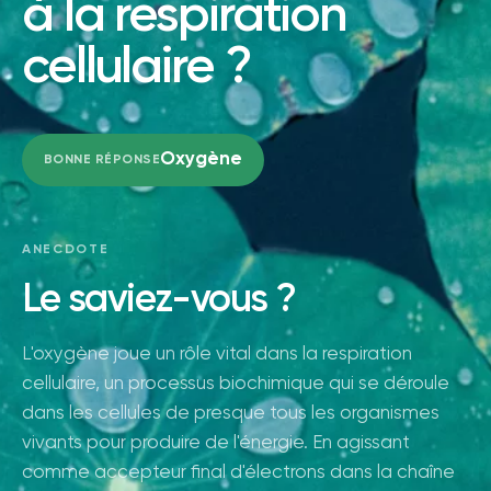
à la respiration
cellulaire ?
Oxygène
BONNE RÉPONSE
ANECDOTE
Le saviez-vous ?
L'oxygène joue un rôle vital dans la respiration
cellulaire, un processus biochimique qui se déroule
dans les cellules de presque tous les organismes
vivants pour produire de l'énergie. En agissant
comme accepteur final d'électrons dans la chaîne