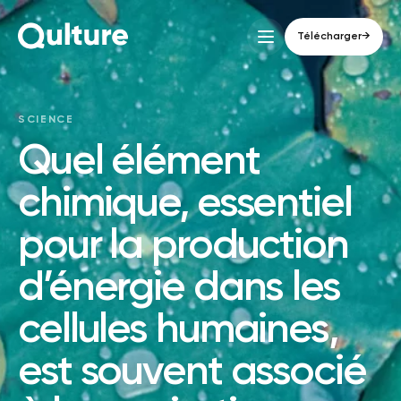
Télécharger
→
SCIENCE
Quel élément
chimique, essentiel
pour la production
d’énergie dans les
cellules humaines,
est souvent associé