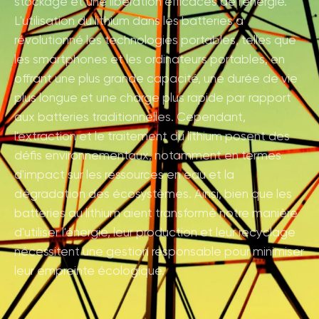
stockage et une libération efficaces de l'énergie.
L'utilisation du lithium dans les batteries a
révolutionné les technologies portables, telles que
les smartphones et les ordinateurs portables, en
offrant une plus grande capacité, une durée de vie
plus longue et une charge plus rapide par rapport
aux batteries traditionnelles. Cependant,
l'extraction et le traitement du lithium posent des
défis environnementaux, notamment en termes
d'impact sur les ressources en eau et la
dégradation des écosystèmes. Ainsi, bien que les
batteries au lithium aient transformé notre manière
d'utiliser l'énergie, leur production et leur recyclage
nécessitent une gestion responsable pour minimiser
leur empreinte écologique.