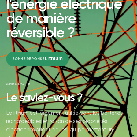
l’énergie électrique
de manière
réversible ?
Lithium
BONNE RÉPONSE
ANECDOTE
Le saviez-vous ?
Le lithium est largement utilisé dans les batteries
rechargeables en raison de ses propriétés
électrochimiques uniques, qui permettent un