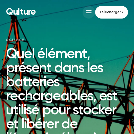
Qulture
Télécharger
→
SCIENCE
Quel élément,
présent dans les
batteries
rechargeables, est
utilisé pour stocker
et libérer de