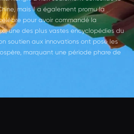
Chine, mais il a également promu la
 est célèbre pour avoir commandé la
xi, une des plus vastes encyclopédies du
n soutien aux innovations ont posé les
prospère, marquant une période phare de