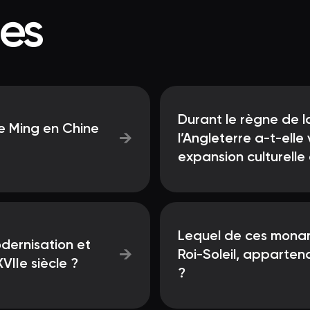
ées
Durant le règne de l
ie Ming en Chine
→
l’Angleterre a-t-elle
expansion culturelle
Lequel de ces monar
odernisation et
→
Roi-Soleil, apparten
VIIe siècle ?
?