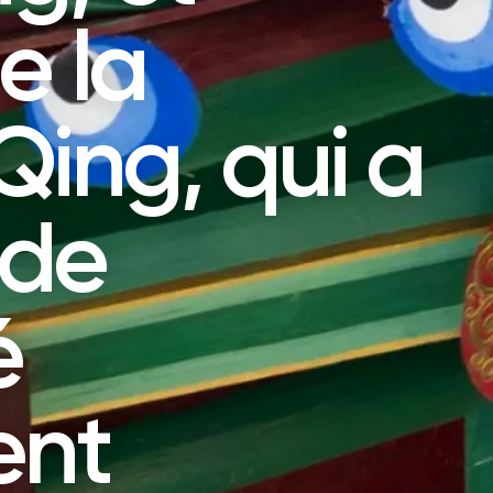
e la
Qing, qui a
e de
é
ent