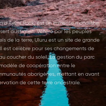
m d'Ayers Rock, est un immense monolithe
ert australien. Vénéré par les peuples
els de la terre, Uluru est un site de grande
e. Il est célèbre pour ses changements de
au coucher du soleil. La gestion du parc
 modèle de coopération entre le
ommunautés aborigènes, mettant en avant
ervation de cette terre ancestrale.