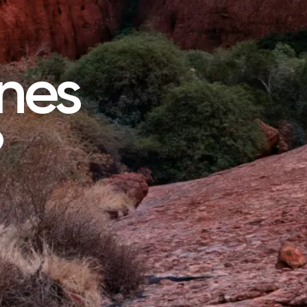
nes
?