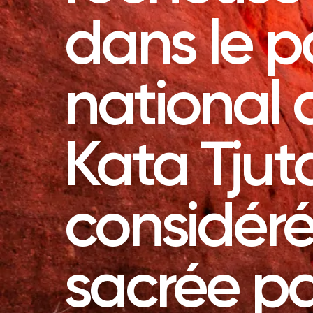
dans le p
national d
Kata Tjut
considér
sacrée pa