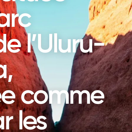
arc
e l’Uluru-
a,
ée comme
r les