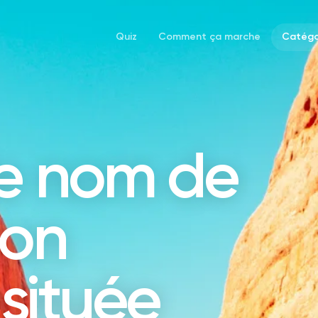
Quiz
Comment ça marche
Catégo
le nom de
ion
située