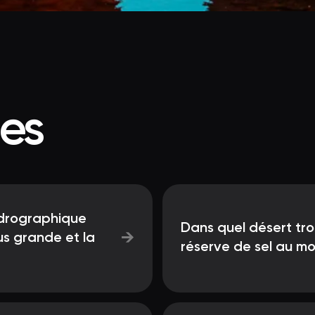
ées
ydrographique
Dans quel désert tro
→
lus grande et la
réserve de sel au m