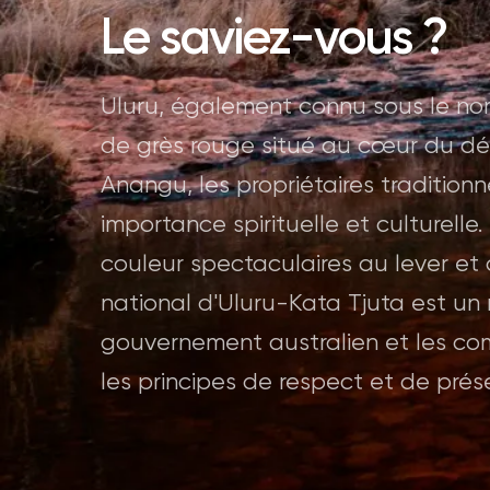
Le saviez-vous ?
Uluru, également connu sous le no
de grès rouge situé au cœur du dés
Anangu, les propriétaires traditionn
importance spirituelle et culturell
couleur spectaculaires au lever et 
national d'Uluru-Kata Tjuta est un
gouvernement australien et les c
les principes de respect et de prés