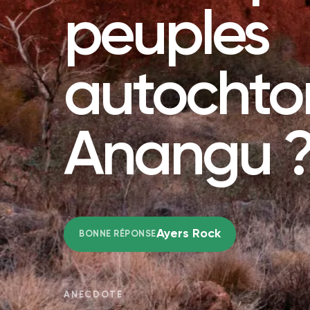
peuples
autochto
Anangu 
Ayers Rock
BONNE RÉPONSE
ANECDOTE