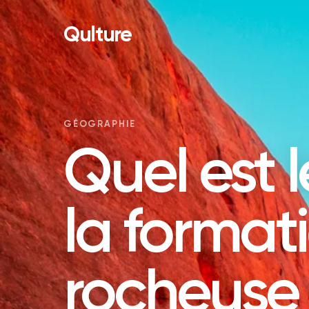
Qulture
GÉOGRAPHIE
Quel est 
la format
rocheuse 