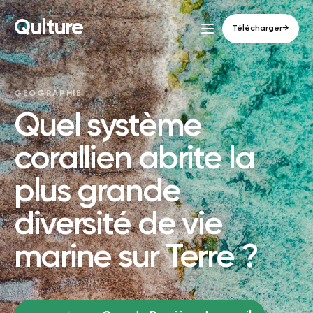
Qulture
Télécharger
→
GÉOGRAPHIE
Quel système
corallien abrite la
plus grande
diversité de vie
marine sur Terre ?