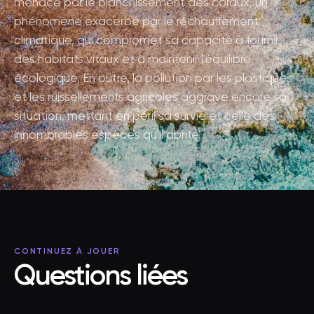
menacé par le blanchissement des coraux, un
phénomène exacerbé par le réchauffement
climatique, qui compromet sa capacité à fournir
des habitats vitaux et à maintenir l'équilibre
écologique. En outre, la pollution par les plastiques
et les ruissellements agricoles aggrave encore sa
situation, mettant en péril sa survie et celle des
innombrables espèces qu'il abrite.
CONTINUEZ À JOUER
Questions liées