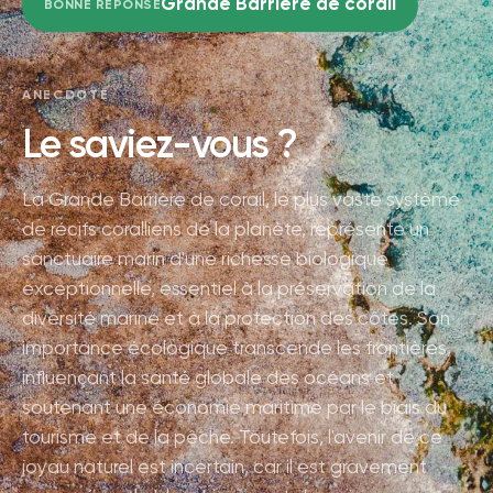
Grande Barrière de corail
BONNE RÉPONSE
ANECDOTE
Le saviez-vous ?
La Grande Barrière de corail, le plus vaste système
de récifs coralliens de la planète, représente un
sanctuaire marin d'une richesse biologique
exceptionnelle, essentiel à la préservation de la
diversité marine et à la protection des côtes. Son
importance écologique transcende les frontières,
influençant la santé globale des océans et
soutenant une économie maritime par le biais du
tourisme et de la pêche. Toutefois, l'avenir de ce
joyau naturel est incertain, car il est gravement