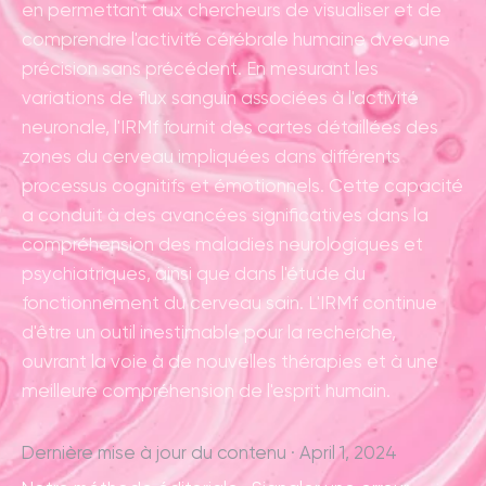
en permettant aux chercheurs de visualiser et de
comprendre l'activité cérébrale humaine avec une
précision sans précédent. En mesurant les
variations de flux sanguin associées à l'activité
neuronale, l'IRMf fournit des cartes détaillées des
zones du cerveau impliquées dans différents
processus cognitifs et émotionnels. Cette capacité
a conduit à des avancées significatives dans la
compréhension des maladies neurologiques et
psychiatriques, ainsi que dans l'étude du
fonctionnement du cerveau sain. L'IRMf continue
d'être un outil inestimable pour la recherche,
ouvrant la voie à de nouvelles thérapies et à une
meilleure compréhension de l'esprit humain.
Dernière mise à jour du contenu · April 1, 2024