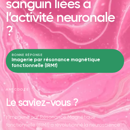
sanguin liées à
l’activité neuronale
?
BONNE RÉPONSE
Imagerie par résonance magnétique
fonctionnelle (IRMf)
ANECDOTE
Le saviez-vous ?
L'Imagerie par Résonance Magnétique
fonctionnelle (IRMf) a révolutionné la neuroscience