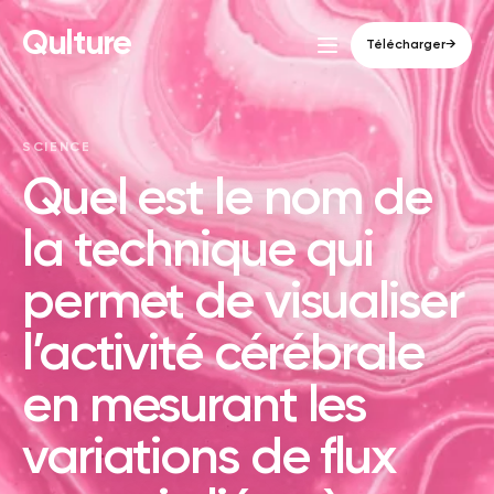
Qulture
Télécharger
→
SCIENCE
Quel est le nom de
la technique qui
permet de visualiser
l’activité cérébrale
en mesurant les
variations de flux