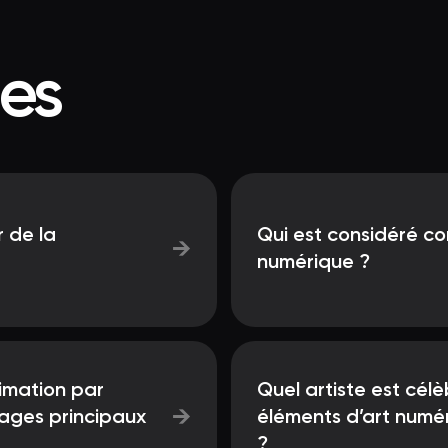
ées
 de la
Qui est considéré co
→
numérique ?
animation par
Quel artiste est cél
→
nages principaux
éléments d’art numé
?