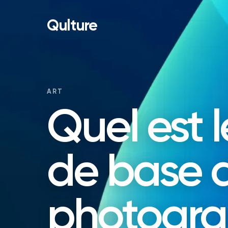
Qulture
ART
Quel est l
de base d
photogra