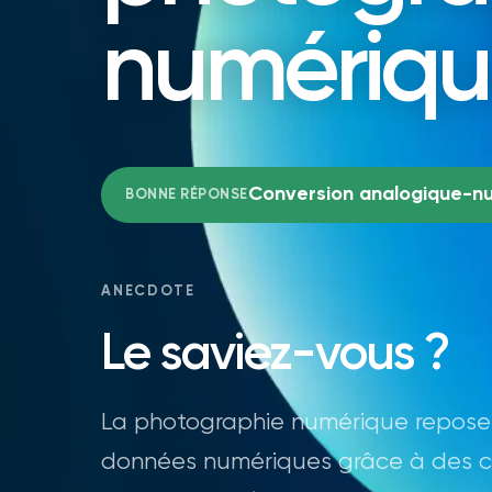
numériqu
Conversion analogique-n
BONNE RÉPONSE
ANECDOTE
Le saviez-vous ?
La photographie numérique repose s
données numériques grâce à des c