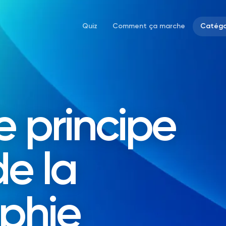
Quiz
Comment ça marche
Catégo
e principe
e la
phie