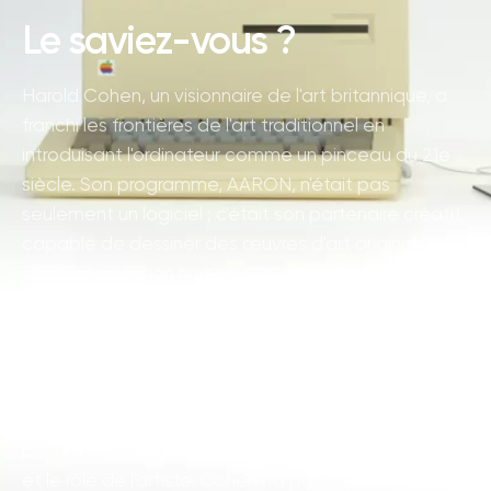
Le saviez-vous ?
Harold Cohen, un visionnaire de l'art britannique, a
franchi les frontières de l'art traditionnel en
introduisant l'ordinateur comme un pinceau du 21e
siècle. Son programme, AARON, n'était pas
seulement un logiciel ; c'était son partenaire créatif,
capable de dessiner des œuvres d'art originales
sans l'intervention humaine. Imaginez une machine
installée dans un coin d'atelier, bourdonnant
doucement, tandis qu'elle peint des œuvres d'art
qui seraient exposées dans des galeries du monde
entier. Cette collaboration homme-machine a
exploré des territoires inconnus de la créativité,
posant des questions provocantes sur l'âme de l'art
et le rôle de l'artiste. Cohen n'a pas seulement