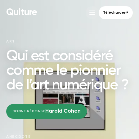
Qulture
Télécharger
→
ART
Qui est considéré
comme le pionnier
de l’art numérique ?
Harold Cohen
BONNE RÉPONSE
ANECDOTE