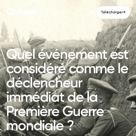
Qulture
Télécharger
→
HISTOIRE
Quel événement est
considéré comme le
déclencheur
immédiat de la
Première Guerre
mondiale ?