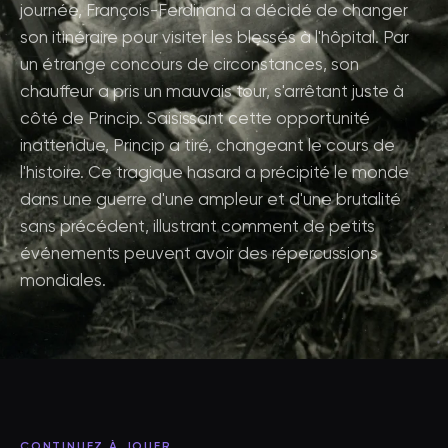
journée, François-Ferdinand a décidé de changer
son itinéraire pour visiter les blessés à l'hôpital. Par
un étrange concours de circonstances, son
chauffeur a pris un mauvais tour, s'arrêtant juste à
côté de Princip. Saisissant cette opportunité
inattendue, Princip a tiré, changeant le cours de
l'histoire. Ce tragique hasard a précipité le monde
dans une guerre d'une ampleur et d'une brutalité
sans précédent, illustrant comment de petits
événements peuvent avoir des répercussions
mondiales.
CONTINUEZ À JOUER