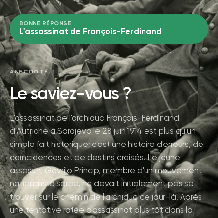
BONNE RÉPONSE
L'assassinat de François-Ferdinand
ANECDOTE
Le saviez-vous ?
L'assassinat de l'archiduc François-Ferdinand
d'Autriche à Sarajevo le 28 juin 1914 est plus qu'un
simple fait historique; c'est une histoire d'erreurs, de
coïncidences et de destins croisés. Le jeune
assassin, Gavrilo Princip, membre d'un mouvement
nationaliste serbe, ne devait initialement pas se
trouver sur le chemin de l'archiduc ce jour-là. Après
une tentative ratée d'assassinat plus tôt dans la