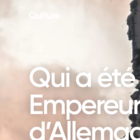
Qulture
HISTOIRE
Qui a été 
Empereu
d’Allemag