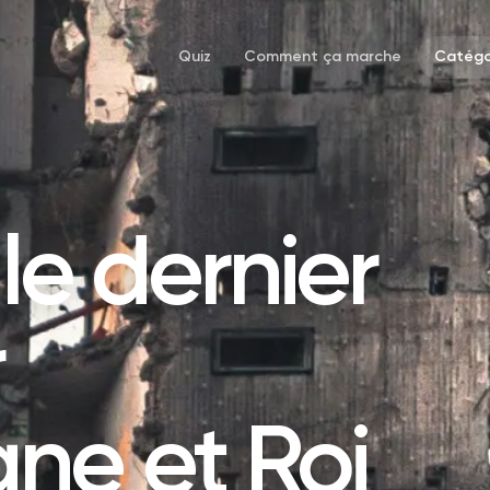
Quiz
Comment ça marche
Catégo
le dernier
r
ne et Roi