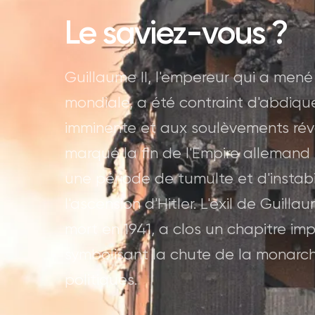
Le saviez-vous ?
Guillaume II, l'empereur qui a men
mondiale, a été contraint d'abdiquer
imminente et aux soulèvements révo
marqué la fin de l'Empire allemand
une période de tumulte et d'instabili
l'ascension d'Hitler. L'exil de Guill
mort en 1941, a clos un chapitre imp
symbolisant la chute de la monarch
politiques.