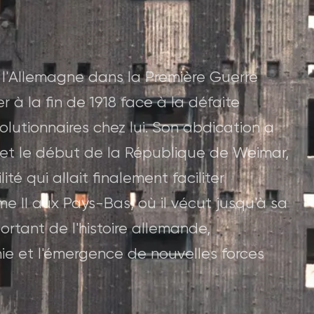
é l'Allemagne dans la Première Guerre
 à la fin de 1918 face à la défaite
lutionnaires chez lui. Son abdication a
 et le début de la République de Weimar,
té qui allait finalement faciliter
aume II aux Pays-Bas, où il vécut jusqu'à sa
ortant de l'histoire allemande,
ie et l'émergence de nouvelles forces