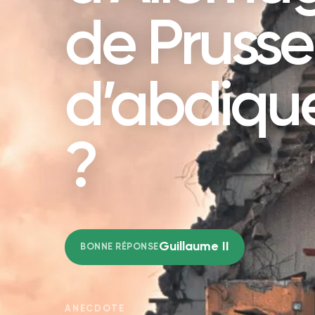
de Prusse
d’abdique
?
Guillaume II
BONNE RÉPONSE
ANECDOTE