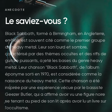
ANECDOTE
Le saviez-vous ?
Black Sabbath, formé à Birmingham, en Angleterre,
en 1968, est souvent cité comme le premier groupe
de heavy metal. Leur son lourd et sombre,
caractérisé par des thèmes occultes et des riffs de
guitare puissants, a jeté les bases du genre heavy
metal. Leur chanson "Black Sabbath", de l'album
éponyme sorti en 1970, est considérée comme la
naissance du heavy metal. Cette chanson a été
inspirée par une expérience vécue par le bassiste
Geezer Butler, qui a affirmé avoir vu une figure noire
se tenant au pied de son lit après avoir lu un livre sur
l'occultisme.