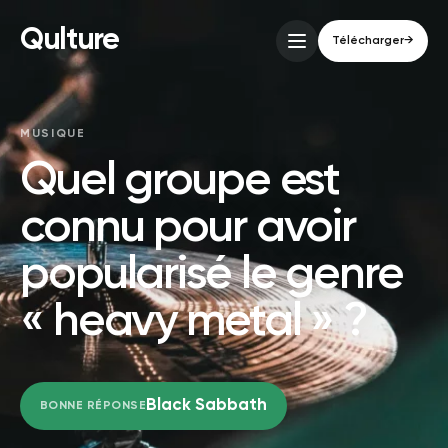
Qulture
Télécharger
→
MUSIQUE
Quel groupe est
connu pour avoir
popularisé le genre
« heavy metal » ?
Black Sabbath
BONNE RÉPONSE