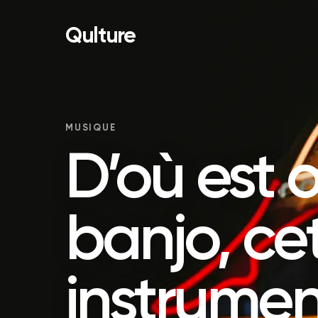
Qulture
MUSIQUE
D’où est o
banjo, ce
instrume