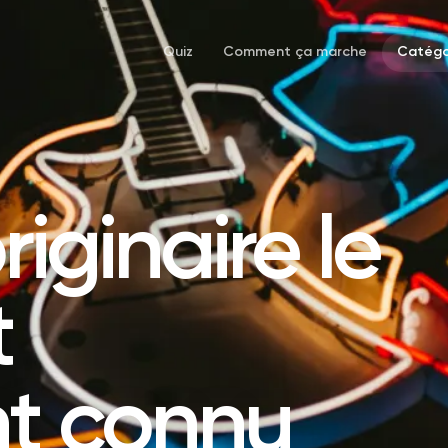
Quiz
Comment ça marche
Catégo
riginaire le
t
nt connu