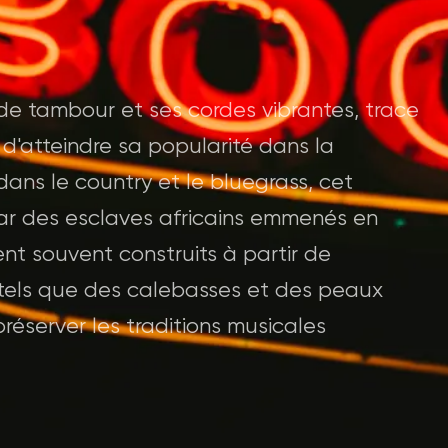
de tambour et ses cordes vibrantes, trace
 d'atteindre sa popularité dans la
dans le country et le bluegrass, cet
par des esclaves africains emmenés en
nt souvent construits à partir de
 tels que des calebasses et des peaux
préserver les traditions musicales