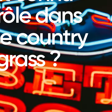
rôle dans
e country
grass ?