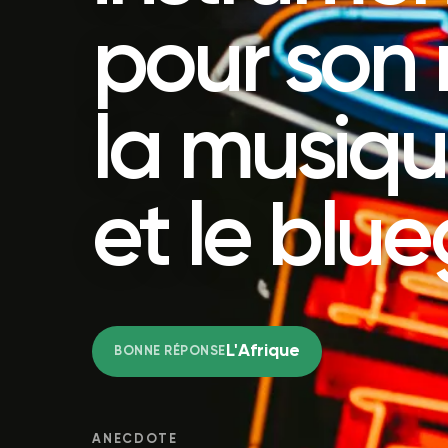
pour son 
la musiqu
et le blue
L'Afrique
BONNE RÉPONSE
ANECDOTE