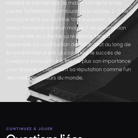
marqué le premier but du match lors de la finale
contre Tottenham, contribuant à la victoire 2-0 de
Liverpool et à son sixième titre européen. Son
retour triomphal a été un moment de rédemption
personnelle et a illustré sa résilience face à
l'adversité. La contribution de Salah tout au long de
la compétition a été cruciale pour le succès de
Liverpool, prouvant une fois de plus son importance
pour l'équipe et solidifiant sa réputation comme l'un
des meilleurs joueurs du monde.
CONTINUEZ À JOUER