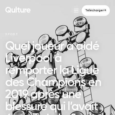
Qulture
Télécharger
→
SPORT
Quel joueur a aidé
Liverpool à
remporter la Ligue
des Champions en
2019 après une
blessure qui l’avait