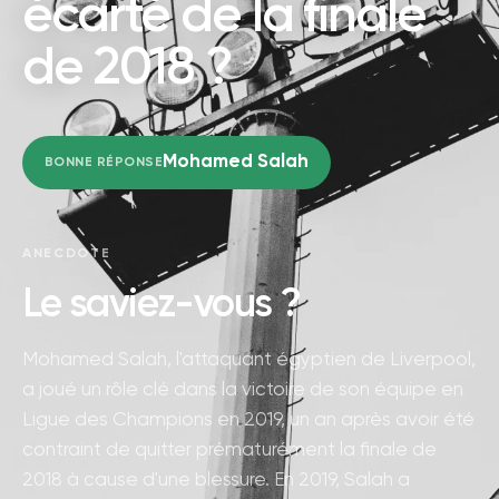
écarté de la finale
de 2018 ?
Mohamed Salah
BONNE RÉPONSE
ANECDOTE
Le saviez-vous ?
Mohamed Salah, l'attaquant égyptien de Liverpool,
a joué un rôle clé dans la victoire de son équipe en
Ligue des Champions en 2019, un an après avoir été
contraint de quitter prématurément la finale de
2018 à cause d'une blessure. En 2019, Salah a