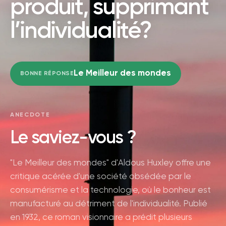
produit, supprimant
l’individualité?
Le Meilleur des mondes
BONNE RÉPONSE
ANECDOTE
Le saviez-vous ?
"Le Meilleur des mondes" d'Aldous Huxley offre une
critique acérée d'une société obsédée par le
consumérisme et la technologie, où le bonheur est
manufacturé au détriment de l'individualité. Publié
en 1932, ce roman visionnaire a prédit plusieurs