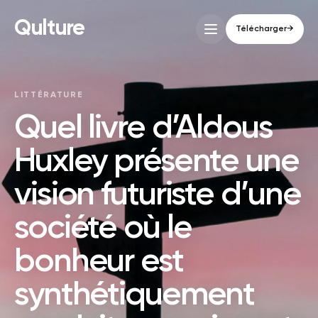
Qulture
Télécharger
→
LITTÉRATURE
Quel livre d’Aldous
Huxley présente une
vision futuriste d’une
société où le
bonheur est
synthétiquement