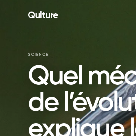
Qulture
SCIENCE
Quel mé
de l’évolu
explique 