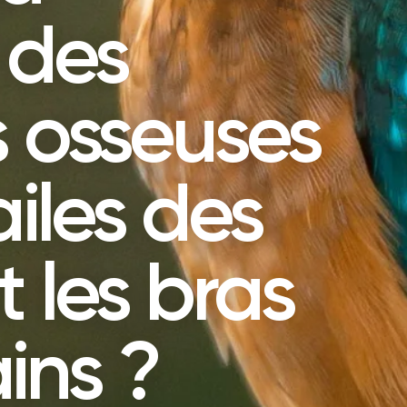
 des
s osseuses
ailes des
t les bras
ins ?