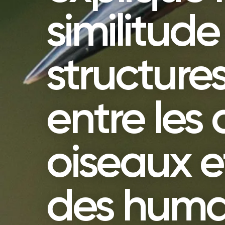
similitude
structure
entre les 
oiseaux e
des huma