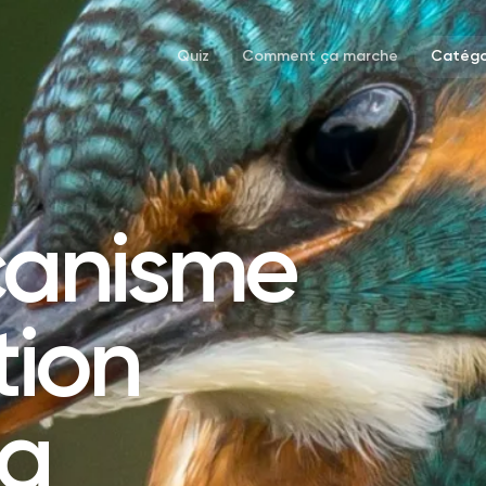
Quiz
Comment ça marche
Catégo
canisme
tion
la