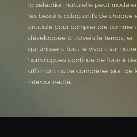
la sélection naturelle peut modele
les besoins adaptatifs de chaque 
cruciale pour comprendre comment 
développée à travers le temps, en 
qui unissent tout le vivant sur notre
homologues continue de fournir des 
affirmant notre compréhension de 
interconnecté.