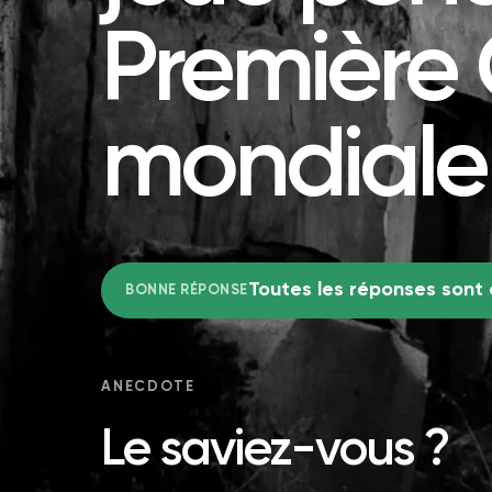
Première
mondiale
Toutes les réponses sont
BONNE RÉPONSE
ANECDOTE
Le saviez-vous ?