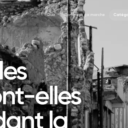
Quiz
Comment ça marche
Catégo
les
nt-elles
ant la