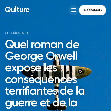
Qulture
Télécharger
→
LITTÉRATURE
Quel roman de
George Orwell
expose les
conséquences
terrifiantes de la
guerre et de la