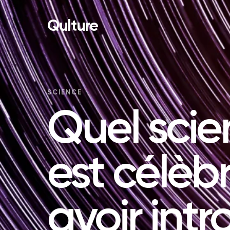
Qulture
SCIENCE
Quel scie
est célèb
avoir intr