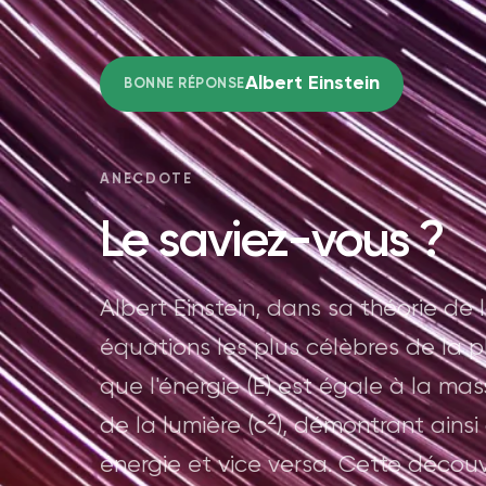
Albert Einstein
BONNE RÉPONSE
ANECDOTE
Le saviez-vous ?
Albert Einstein, dans sa théorie de la
équations les plus célèbres de la 
que l'énergie (E) est égale à la mas
de la lumière (c²), démontrant ains
énergie et vice versa. Cette décou