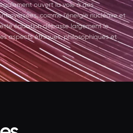
 également ouvert la voie à des
ontroversées, comme l'énergie nucléaire et
cette équation dépasse largement le
es aspects éthiques, philosophiques et
ées