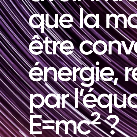
que la ma
être conv
énergie, 
par l’équ
E=mc² ?