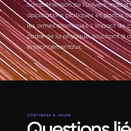
compréhension de l'univers, mais a
applications pratiques et parfois c
les armes atomiques. L'impact de 
cadre de la physique, touchant à d
environnementaux.
CONTINUEZ À JOUER
Questions li