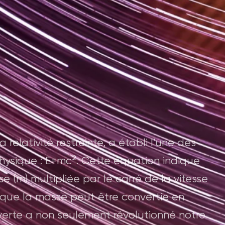
 relativité restreinte, a établi l'une des
physique : E=mc². Cette équation indique
se (m) multipliée par le carré de la vitesse
i que la masse peut être convertie en
verte a non seulement révolutionné notre