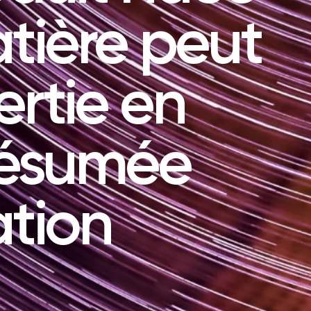
tière peut
ertie en
résumée
ation