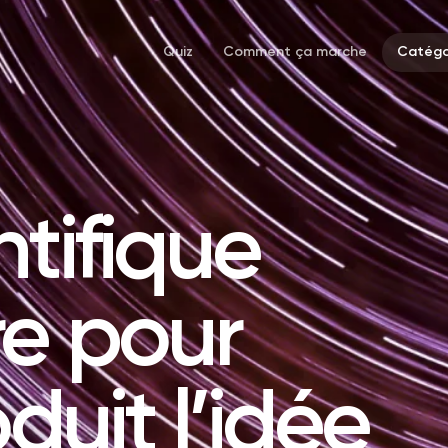
Quiz
Comment ça marche
Catégo
ntifique
re pour
oduit l’idée