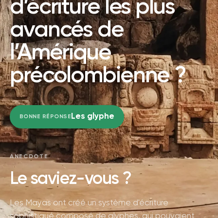
d’écriture les plus
avancés de
l’Amérique
précolombienne ?
Les glyphe
BONNE RÉPONSE
ANECDOTE
Le saviez-vous ?
Les Mayas ont créé un système d'écriture
sophistiqué composé de glyphes, qui pouvaient