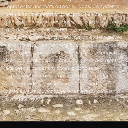
représenter des mots ou des syllabes. Ce système
permettait d'enregistrer avec précision des
événements historiques, des rituels religieux, ainsi
que des connaissances astronomiques et
mathématiques. Les glyphes mayas étaient gravés
sur des stèles, des céramiques et inscrits dans des
codex, des livres pliables faits de papier d'écorce.
Bien que beaucoup de ces précieux codex aient
été perdus ou détruits après la conquête
espagnole, les travaux des chercheurs modernes
ont permis de déchiffrer une grande partie de
cette écriture, ouvrant une fenêtre fascinante sur la
civilisation maya.