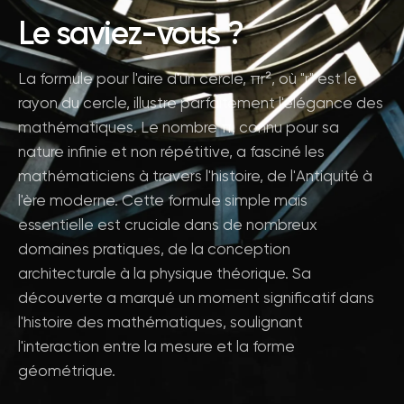
Le saviez-vous ?
La formule pour l'aire d'un cercle, πr², où "r" est le
rayon du cercle, illustre parfaitement l'élégance des
mathématiques. Le nombre π, connu pour sa
nature infinie et non répétitive, a fasciné les
mathématiciens à travers l'histoire, de l'Antiquité à
l'ère moderne. Cette formule simple mais
essentielle est cruciale dans de nombreux
domaines pratiques, de la conception
architecturale à la physique théorique. Sa
découverte a marqué un moment significatif dans
l'histoire des mathématiques, soulignant
l'interaction entre la mesure et la forme
géométrique.