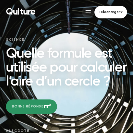
Qulture
Télécharger
→
SCIENCE
Quelle formule est
utilisée pour calculer
l’aire d’un cercle ?
πr²
BONNE RÉPONSE
ANECDOTE