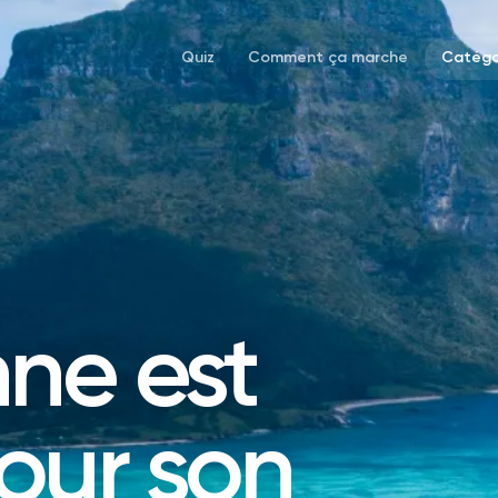
Quiz
Comment ça marche
Catégo
nne est
our son