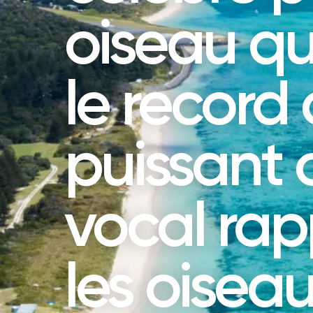
oiseau qu
le record
puissant 
vocal rap
les oisea