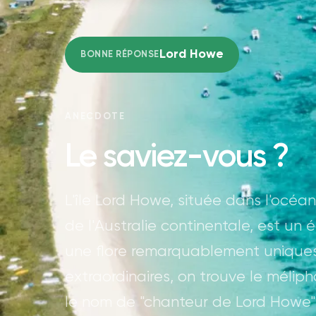
Lord Howe
BONNE RÉPONSE
ANECDOTE
Le saviez-vous ?
L'île Lord Howe, située dans l'océan
de l'Australie continentale, est un
une flore remarquablement uniques.
extraordinaires, on trouve le mél
le nom de "chanteur de Lord Howe"