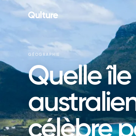
Qulture
GÉOGRAPHIE
Quelle île
australie
célèbre p