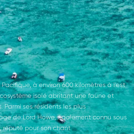
 Pacifique, à environ 600 kilomètres à l'est
 écosystème isolé abritant une faune et
 Parmi ses résidents les plus
iphage de Lord Howe, également connu sous
, réputé pour son chant