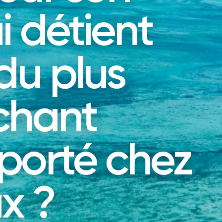
i détient
 du plus
chant
porté chez
ux ?