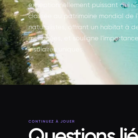
exceptionnellement puissant qui réson
classée au patrimoine mondial de l
naturalistes, offrant un habitat 
menacées, et souligne l'importanc
insulaires uniques.
CONTINUEZ À JOUER
Questions li