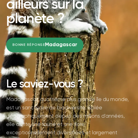
ailleurs sur la
planète ?
Madagascar
BONNE RÉPONSE
ANECDOTE
Le saviez-vous ?
Madagascar, quatrième plus grande île du monde,
est un sanctuaire de biodiversité. Isolée
géographiquement depuis des millions d'années,
elle abrite une faune et une flore
exceptionnellement diversifiées et largement