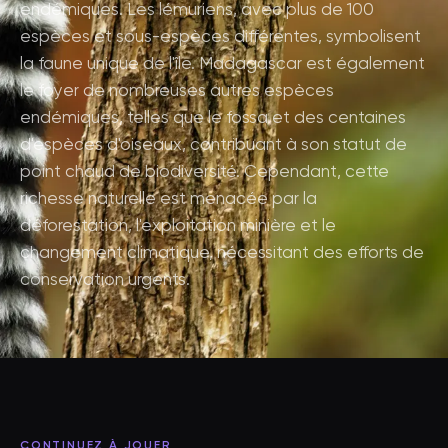
endémiques. Les lémuriens, avec plus de 100
espèces et sous-espèces différentes, symbolisent
la faune unique de l'île. Madagascar est également
le foyer de nombreuses autres espèces
endémiques, telles que le fossa et des centaines
d'espèces d'oiseaux, contribuant à son statut de
point chaud de biodiversité. Cependant, cette
richesse naturelle est menacée par la
déforestation, l'exploitation minière et le
changement climatique, nécessitant des efforts de
conservation urgents.
CONTINUEZ À JOUER