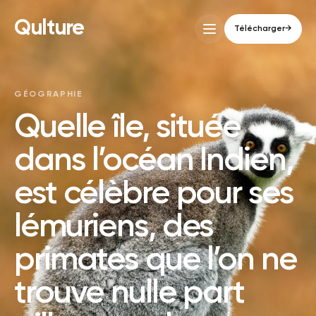
Qulture
Télécharger
→
GÉOGRAPHIE
Quelle île, située
dans l’océan Indien,
est célèbre pour ses
lémuriens, des
primates que l’on ne
trouve nulle part