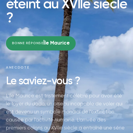
éteint au XVIIe siècle
?
Île Maurice
BONNE RÉPONSE
ANECDOTE
Le saviez-vous ?
L'île Maurice est tristement célèbre pour avoir été
le foyer du dodo, un oiseau incapable de voler qui
est devenu un symbole mondial de l'extinction
causée par l'activité humaine. L'arrivée des
premiers colons au XVIIe siècle a entraîné une série