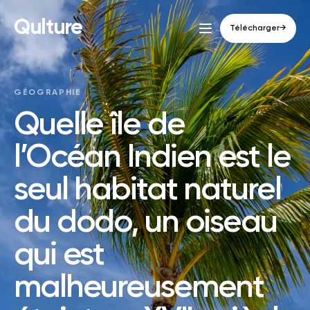
Qulture
Télécharger
→
GÉOGRAPHIE
Quelle île de
l’Océan Indien est le
seul habitat naturel
du dodo, un oiseau
qui est
malheureusement