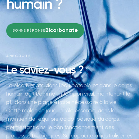
humain ?
Bicarbonate
BONNE RÉPONSE
ANECDOTE
Le saviez-vous ?
Le bicarbonate dans l'eau potable et dans le corps
humain agit comme un tampon vital, maintenant le
pH dans une plage étroite nécessaire à la vie.
Cette molécule joue un rôle essentiel dans le
maintien de l'équilibre acido-basique du corps,
permettant ainsi le bon fonctionnement des
processus biologiques. Sa capacité à neutraliser les