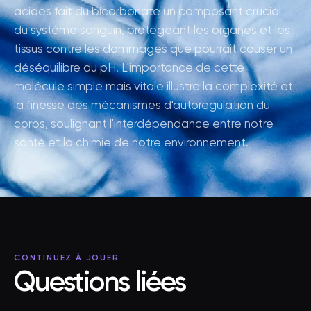
acides fait du bicarbonate un composant crucial
du système sanguin, protégeant les organes et les
tissus contre les dommages que pourrait causer un
déséquilibre du pH. L'importance de cette
molécule simple mais vitale illustre la complexité et
la finesse des mécanismes d'autorégulation du
corps, soulignant l'interdépendance entre notre
santé et la chimie de notre environnement.
CONTINUEZ À JOUER
Questions liées