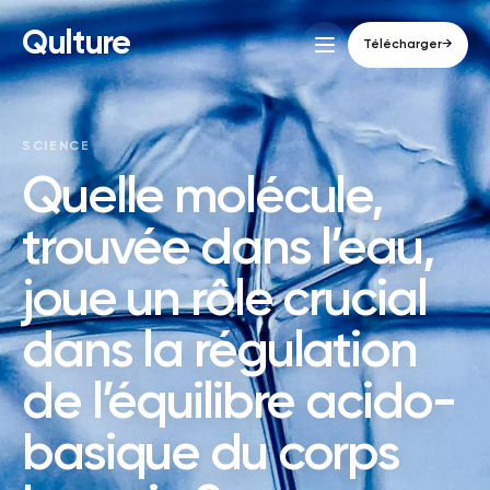
Qulture
Télécharger
→
SCIENCE
Quelle molécule,
trouvée dans l’eau,
joue un rôle crucial
dans la régulation
de l’équilibre acido-
basique du corps