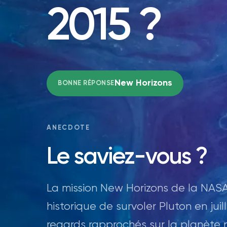
2015 ?
New Horizons
BONNE RÉPONSE
ANECDOTE
Le saviez-vous ?
La mission New Horizons de la NASA,
historique de survoler Pluton en juil
regards rapprochés sur la planète n