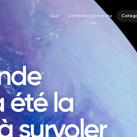
Quiz
Comment ça marche
Catégo
onde
 été la
à survoler