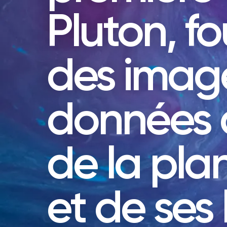
Pluton, fo
des image
données d
de la pla
et de ses