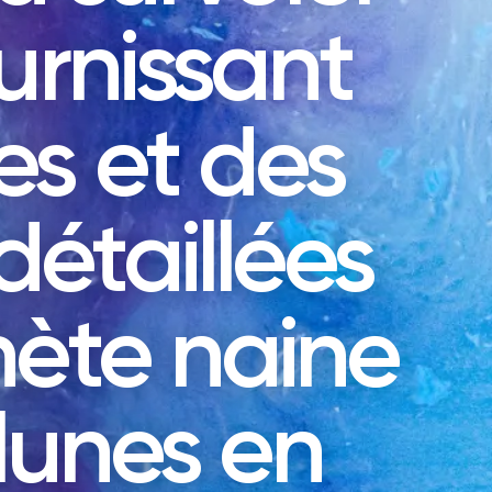
urnissant
s et des
étaillées
nète naine
 lunes en