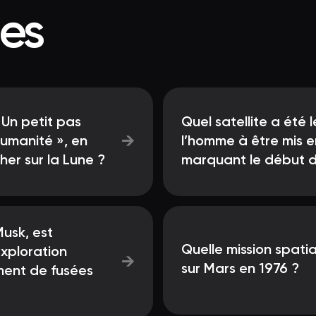
ées
 Un petit pas
Quel satellite a été 
→
humanité », en
l’homme à être mis e
er sur la Lune ?
marquant le début de
Musk, est
Quelle mission spatia
exploration
→
sur Mars en 1976 ?
ment de fusées