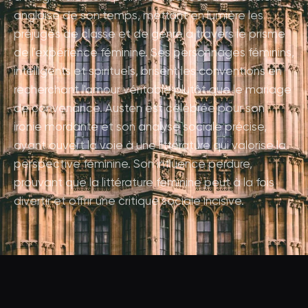
anglaise de son temps, mettant en lumière les
préjugés de classe et de genre à travers le prisme
de l'expérience féminine. Ses personnages féminins,
intelligents et spirituels, brisent les conventions en
recherchant l'amour véritable plutôt que le mariage
de convenance. Austen est célébrée pour son
ironie mordante et son analyse sociale précise,
ayant ouvert la voie à une littérature qui valorise la
perspective féminine. Son influence perdure,
prouvant que la littérature féminine peut à la fois
divertir et offrir une critique sociale incisive.