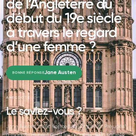
de l’Angleterre du
début du 19e siècle
à travers le regard
d’une femme ?
Jane Austen
BONNE RÉPONSE
ANECDOTE
Le saviez-vous ?
Jane Austen, avec son œuvre "Orgueil et Préjugés",
a magistralement peint les nuances de la société