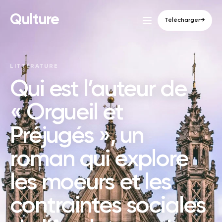
Qulture
Télécharger
→
LITTÉRATURE
Qui est l’auteur de
« Orgueil et
Préjugés », un
roman qui explore
les moeurs et les
contraintes sociales