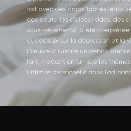
fait avec des draps tachés, entour
des bouteilles d'alcool vides, des 
sous-vêtements), a été interprét
audacieux sur la dépression et la v
L'œuvre a suscité un débat intens
l'art, mettant en lumière les thèmes 
l'intimité personnelle dans l'art co