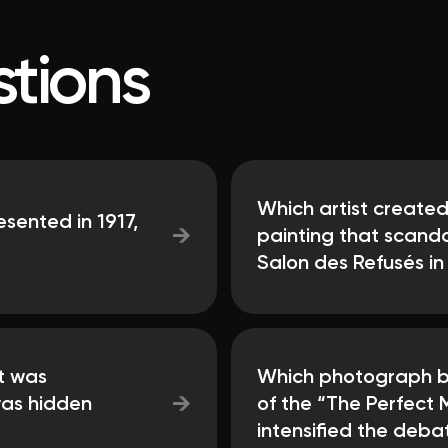
tions
Which artist create
sented in 1917,
→
painting that scanda
Salon des Refusés in
t was
Which photograph b
→
was hidden
of the “The Perfect 
intensified the deba