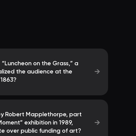
d “Luncheon on the Grass,” a
→
lized the audience at the
 1863?
y Robert Mapplethorpe, part
→
Moment” exhibition in 1989,
te over public funding of art?