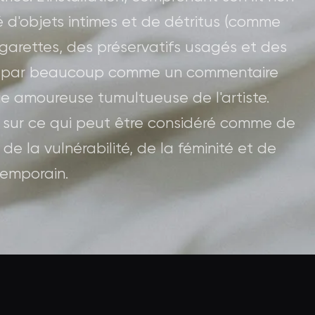
é d'objets intimes et de détritus (comme
cigarettes, des préservatifs usagés et des
ée par beaucoup comme un commentaire
ie amoureuse tumultueuse de l'artiste.
e sur ce qui peut être considéré comme de
de la vulnérabilité, de la féminité et de
ntemporain.