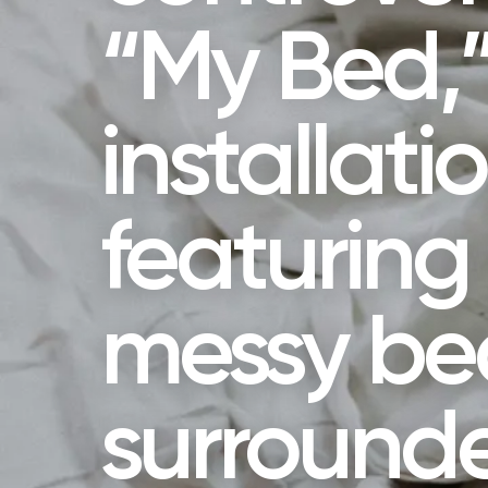
“My Bed,
installati
featuring
messy be
surround