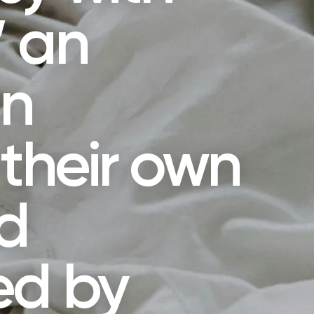
” an
on
 their own
d
ed by