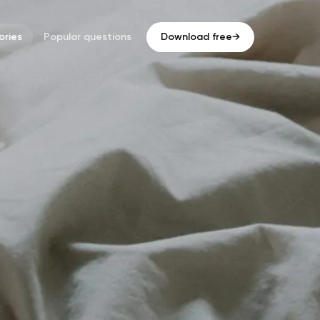
ries
Popular questions
Download free
→