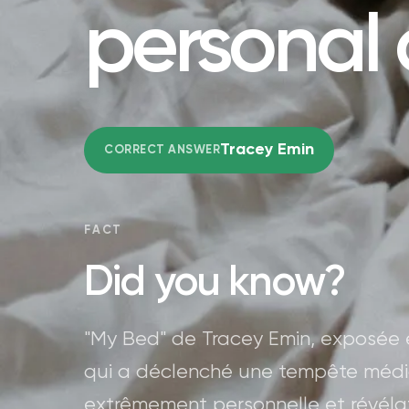
personal 
Tracey Emin
CORRECT ANSWER
FACT
Did you know?
"My Bed" de Tracey Emin, exposée 
qui a déclenché une tempête média
extrêmement personnelle et révélatr