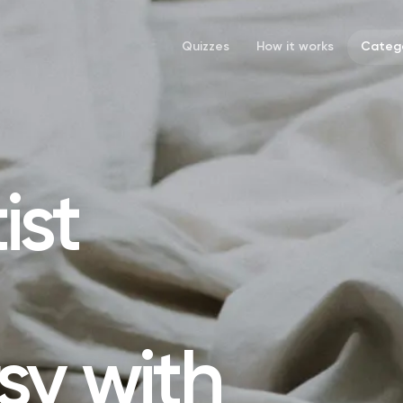
Quizzes
How it works
Catego
ist
sy with