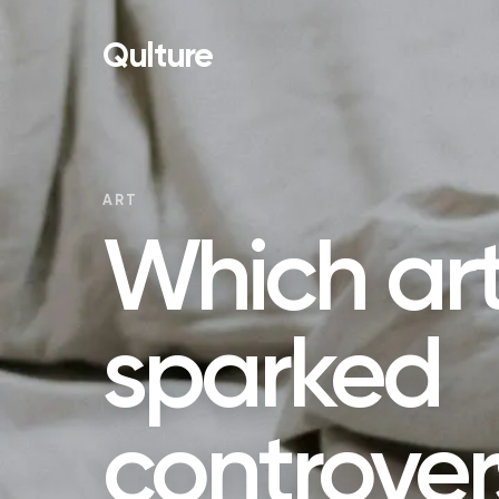
Qulture
ART
Which art
sparked
controver