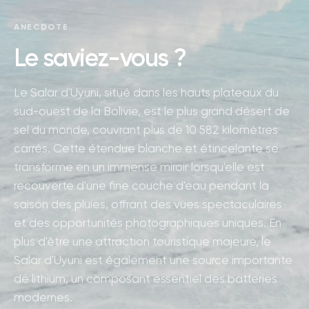
ANECDOTE
Le saviez-vous ?
Le Salar d'Uyuni, situé dans les hauts plateaux du
sud-ouest de la Bolivie, est le plus grand désert de
sel du monde, couvrant plus de 10 582 kilomètres
carrés. Cette étendue blanche et étincelante se
transforme en un immense miroir lorsqu'elle est
recouverte d'une fine couche d'eau pendant la
saison des pluies, offrant des vues spectaculaires
et des opportunités photographiques uniques. En
plus d'être une attraction touristique majeure, le
Salar d'Uyuni est également une source importante
de lithium, un composant essentiel des batteries
modernes.