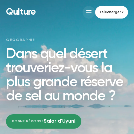
Qulture
Télécharger
→
GÉOGRAPHIE
Dans quel désert
trouveriez-vous la
plus grande réserve
de sel au monde ?
Salar d'Uyuni
BONNE RÉPONSE