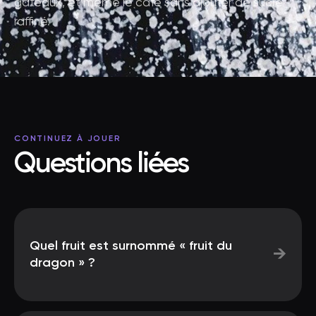
gâteaux, et même le café sans ajouter de sucre
raffiné.
CONTINUEZ À JOUER
Questions liées
Quel fruit est surnommé « fruit du
→
dragon » ?