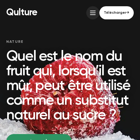
Qulture
Télécharger
→
NATURE
Quel est le nom du
fruit qui, lorsqu’il est
mûr, peut être utilisé
comme un substitut
naturel au sucre ?