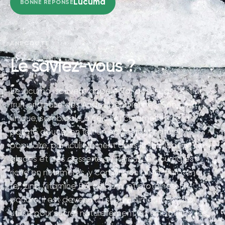
Lucuma
BONNE RÉPONSE
ANECDOTE
Le saviez-vous ?
Le lucuma, souvent appelé "l'or des Incas", est un
fruit originaire des Andes péruviennes. Son goût
unique, semblable à celui du caramel et de la
patate douce, en fait un édulcorant naturel
populaire, particulièrement dans la fabrication des
glaces et des desserts au Pérou. Le lucuma est
riche en nutriments, y compris en bêta-carotène,
fer, zinc, vitamine B3, calcium, et protéines. En
poudre, il est devenu un super-aliment mondial,
utilisé pour sucrer naturellement les smoothies, les