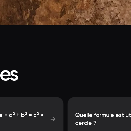
ées
 « a² + b² = c² »
Quelle formule est uti
→
cercle ?