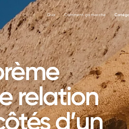
Quiz
Comment ça marche
Catégo
orème
e relation
côtés d’un