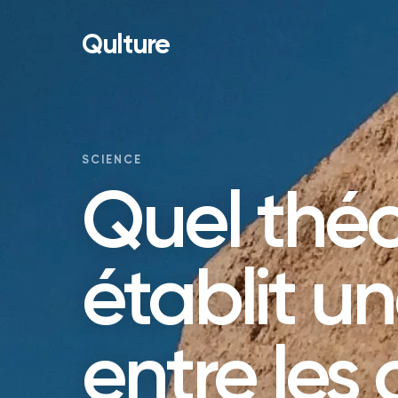
Qulture
SCIENCE
Quel thé
établit un
entre les 