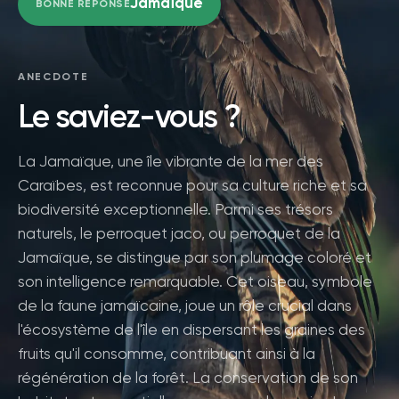
Jamaïque
BONNE RÉPONSE
ANECDOTE
Le saviez-vous ?
La Jamaïque, une île vibrante de la mer des
Caraïbes, est reconnue pour sa culture riche et sa
biodiversité exceptionnelle. Parmi ses trésors
naturels, le perroquet jaco, ou perroquet de la
Jamaïque, se distingue par son plumage coloré et
son intelligence remarquable. Cet oiseau, symbole
de la faune jamaïcaine, joue un rôle crucial dans
l'écosystème de l'île en dispersant les graines des
fruits qu'il consomme, contribuant ainsi à la
régénération de la forêt. La conservation de son