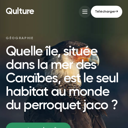
Qulture
Télécharger
→
GÉOGRAPHIE
Quelle île, située
dans la mer des
Caraïbes, est le seul
habitat au monde
du perroquet jaco ?