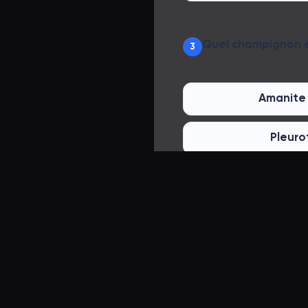
Quel champignon es
3
Amanite
Pleuro