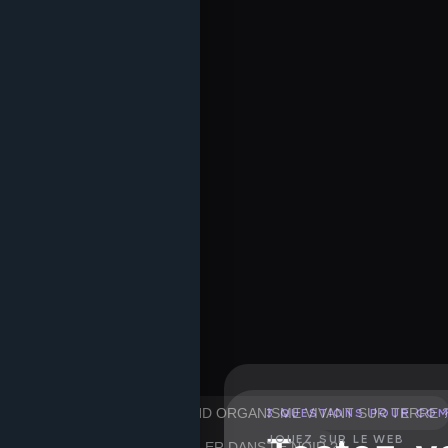
É POUR ÊTRE LE PLUS GRAND ORGANISME VIVANT SUR TERRE 
3 QUESTIONS POUR CO
JOUEZ SUR LE WEB
 POUR SA CAPACITÉ À BRILLER DANS LE NOIR ?