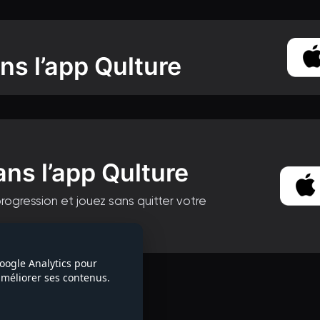
ns l’app Qulture
ans l’app Qulture
progression et jouez sans quitter votre
la série
Google Analytics pour
 améliorer ses contenus.